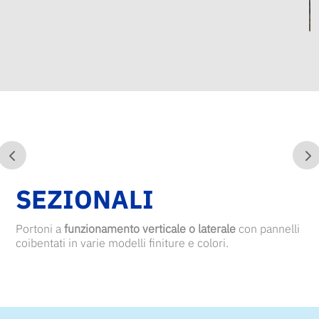
SEZIONALI
Portoni a
funzionamento verticale o laterale
con pannelli
coibentati in varie modelli finiture e colori.